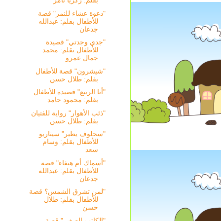
بقلم: زكريا تامر
"دعوة عشاء للنمر" قصة
للأطفال بقلم: عبدالله
جدعان
"جدي وجدتي" قصيدة
للأطفال بقلم: محمد
جمال عمرو
"شيشرون" قصة للأطفال
بقلم: طلال حسن
"أنا الربيع" قصيدة للأطفال
بقلم: محمود حامد
"ذئب الأهوار" رواية للفتيان
بقلم: طلال حسن
"سحلوف يطير" سيناريو
للأطفال بقلم: وسام
سعد
"أسماك أم هيفاء" قصة
للأطفال بقلم: عبدالله
جدعان
"لمن تشرق الشمس؟ قصة
للأطفال بقلم: طلال
حسن
"الكاتب الصغير" قصة