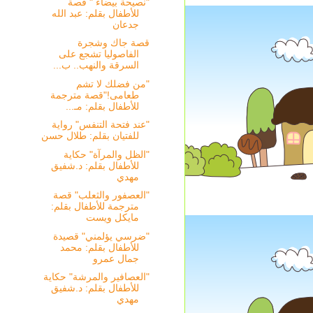
"نصيحة بيضاء " قصة
للأطفال بقلم: عبد الله
جدعان
قصة جاك وشجرة
الفاصوليا تشجع على
السرقة والنهب.. ب...
"من فضلك لا تشم
طعامى!"قصة مترجمة
للأطفال بقلم: مـ...
"عند فتحة التنفس" رواية
للفتيان بقلم: طلال حسن
"الظل والمرآة" حكاية
للأطفال بقلم: د.شفيق
مهدي
"العصفور والثعلب" قصة
مترجمة للأطفال بقلم:
مايكل ويست
"ضرسي يؤلمني" قصيدة
للأطفال بقلم: محمد
جمال عمرو
"العصافير والمرشة" حكاية
للأطفال بقلم: د.شفيق
مهدي