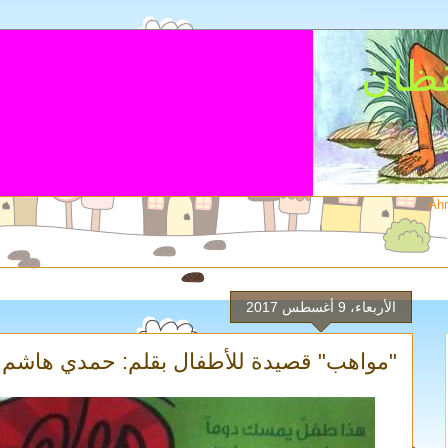
قظان
Ah
الأربعاء، 9 أغسطس 2017
"مواهب" قصيدة للأطفال بقلم: حمدي هاشم 