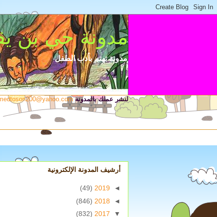
مدونة حي بن ي
مدونة تهتم بأدب الطفل
لنشر عملك بالمدونة
medtoson200@yahoo.com
أرشيف المدونة الإلكترونية
(49)
2019
◄
(846)
2018
◄
(832)
2017
▼