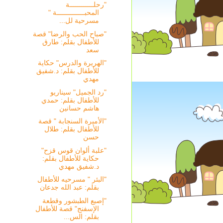
"رحلــــــــــــة
المحبــــــــــــــة "
مسرحية لل...
"صباح الحب والرضا" قصة
للأطفال بقلم: طارق
سعد
"الهريرة والدرس" حكاية
للأطفال بقلم: د.شفيق
مهدي
"رد الجميل" سيناريو
للأطفال بقلم: حمدي
هاشم حسانين
"الأميرة السنجابة " قصة
للأطفال بقلم: طلال
حسن
"علبة ألوان قوس قزح"
حكاية للأطفال بقلم:
د.شفيق مهدي
"البئر " مسرحيه للأطفال
بقلم: عبد الله جدعان
"إصبع الطبشور وقطعة
الإسفنج" قصة للأطفال
بقلم: الس...