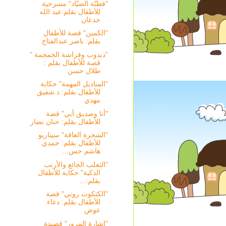
"فطنّة الصيّاد" مسرحية
للأطفال بقلم:عبد الله
جدعان
"الكمين" قصة للأطفال
بقلم: ناصر عبدالفتاح
"دبدوب وفراشة الجمجمة "
قصة للأطفال بقلم :
طلال حسن
"المناديل المهمة" حكاية
للأطفال بقلم: د.شفيق
مهدي
"أنا وصديق أبي" قصة
للأطفال بقلم: حنان نصار
"الشجرة العاقة" سيناريو
للأطفال بقلم: حمدي
هاشم حس...
"الثعلب الجائع والأرنب
الذكية" حكاية للأطفال
بقلم:...
"الكتكوت روني" قصة
للأطفال بقلم: دعاء
عوض
"إشارة المرور" قصيدة