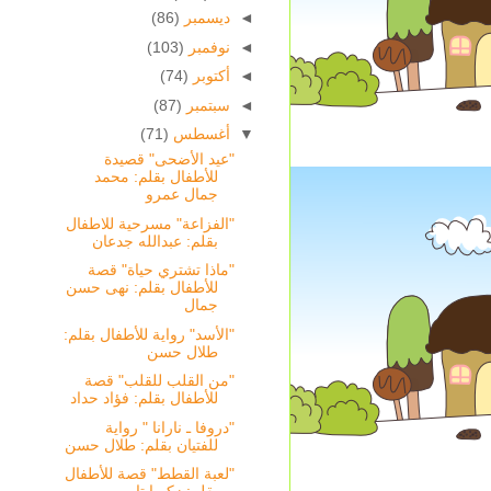
◄
ديسمبر
(86)
◄
نوفمبر
(103)
◄
أكتوبر
(74)
◄
سبتمبر
(87)
▼
أغسطس
(71)
"عيد الأضحى" قصيدة
للأطفال بقلم: محمد
جمال عمرو
"الفزاعة" مسرحية للاطفال
بقلم: عبدالله جدعان
"ماذا تشتري حياة" قصة
للأطفال بقلم: نهى حسن
جمال
"الأسد" رواية للأطفال بقلم:
طلال حسن
"من القلب للقلب" قصة
للأطفال بقلم: فؤاد حداد
"دروفا ـ نارانا " رواية
للفتيان بقلم: طلال حسن
"لعبة القطط" قصة للأطفال